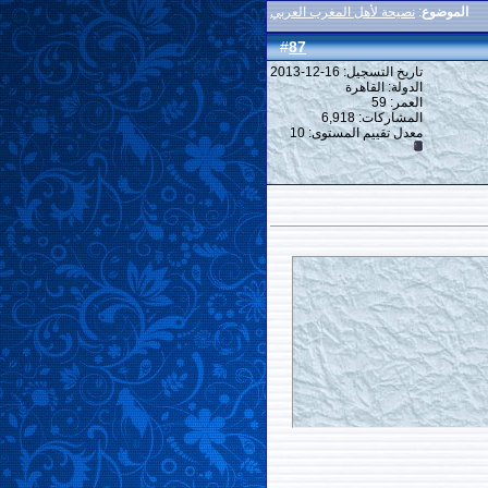
الموضوع
:
نصيحة لأهل المغرب العربي
87
#
تاريخ التسجيل: 16-12-2013
الدولة: القاهرة
العمر: 59
المشاركات: 6,918
معدل تقييم المستوى:
10