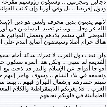
دجالين ومجرمين .. وستكون رؤوسهم مقرعة للنع
ودول إفريقيا .. بل وفي أوربا وإن كانت القوان
لأنهم يدينون بدين محرف وليس هو دين الإسلام 
الله عز وجل .. وسيتم تصيد المسلمين في أورب
الفوضى التي ستعم بلادهم وتعطل القوانين هنا
هناك حرام أصلا وسيعضون أصابع الندم على اس
ولن تقف دول الغرب لا تحرك ساكنا أمام سقوط
القديمة لم تنتهي .. ولكن هذا المرة ستكون 
أفواجا أفواجا عن الإسلام والنذر قد لاحت مع ال
وتجمعه في بلاد الشام .. وسوف يهاجر إليهم ح
سيتم حصارهم وإشعال النيران فيهم .. بينما س
الغرب .. فلا يغرنكم الديمقراطية والكلام ال
الطمأنينة في قلوبكم تجاههم