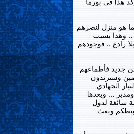
كد هذا في بورما
كما هو منزل لنصرهم
.. وهذا بسبب
ا رادع .. فوجودهم
من جديد فأطماعهم
لمين وسيرتدون
تيار الجهادي
دبر ... وبعدها
ة سائغة لدول
ثبيطكم وبعث