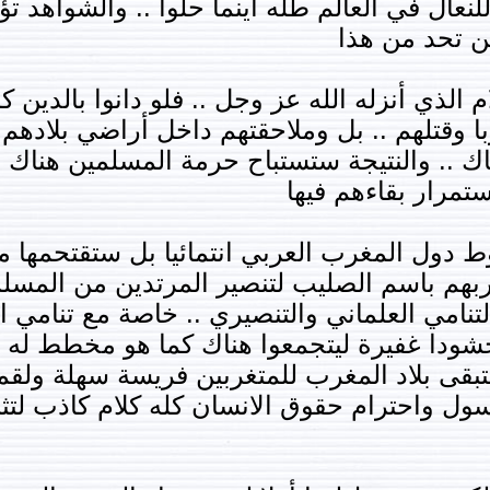
ال في العالم طله أينما حلوا .. والشواهد تؤ
ين تحد من هذا
الذي أنزله الله عز وجل .. فلو دانوا بالدين 
ا وقتلهم .. بل وملاحقتهم داخل أراضي بلادهم 
ك .. والنتيجة ستستباح حرمة المسلمين هناك بل
تمرار بقاءهم فيها
 دول المغرب العربي انتمائيا بل ستقتحمها 
حربهم باسم الصليب لتنصير المرتدين من المس
تنامي العلماني والتنصيري .. خاصة مع تنامي ال
شودا غفيرة ليتجمعوا هناك كما هو مخطط له وم
تبقى بلاد المغرب للمتغربين فريسة سهلة ولقم
معسول واحترام حقوق الانسان كله كلام كاذب لت