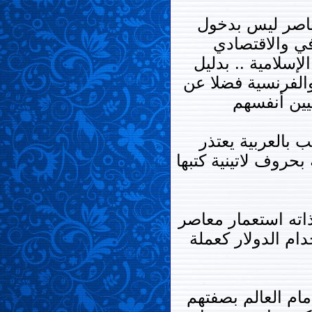
لمعاصر ليس بدخول
في والاقتصادي
إسلامية .. بدليل
والفرنسية فضلا عن
سيين أنفسهم
 بالعربية يعتذر
حروف لاتينية كتبها
ذاته استعمار معاصر
ام الدولار كعملة
مام العالم بصفتهم