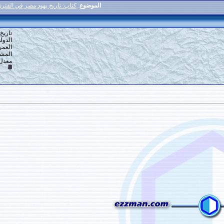
الموضوع
:
كتاب: تاريخ يهود مصر في الفترة العثمانية 1517 ـ 1914
3
#
تاريخ التسجيل: 16-12-2013
الدولة: القاهرة
العمر: 59
المشاركات: 6,918
معدل تقييم المستوى:
10