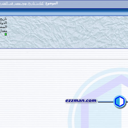
الموضوع
:
كتاب: تاريخ يهود مصر في الفترة العثمانية 1517 ـ 1914
4
#
تاريخ التسجيل: 19-12-2013
الدولة: DRT
المشاركات: 678
معدل تقييم المستوى:
13