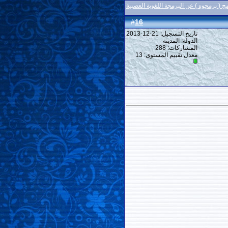
مج ( برمجوه ) عن البرمجة اللغوية العصبية
16
#
تاريخ التسجيل: 21-12-2013
الدولة: المدينة
المشاركات: 288
معدل تقييم المستوى:
13