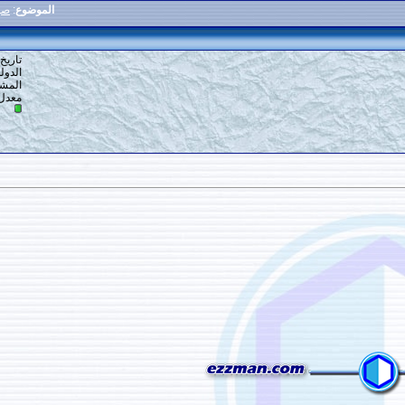
الموضوع
:
صور أمطار غزيرة في مكة
4
#
تاريخ التسجيل: 16-12-2013
الدولة: أرض الله
المشاركات: 1,390
معدل تقييم المستوى:
10