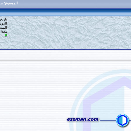
الموضوع
:
صور أمطار غزيرة في مكة
9
#
تاريخ التسجيل: 16-12-2013
الدولة: أرض الله
المشاركات: 1,390
معدل تقييم المستوى:
10