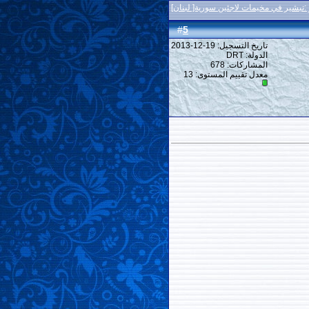
 :تبشير في مخيمات لاجئين سورية[ لبنان]
5
#
تاريخ التسجيل: 19-12-2013
الدولة: DRT
المشاركات: 678
معدل تقييم المستوى:
13