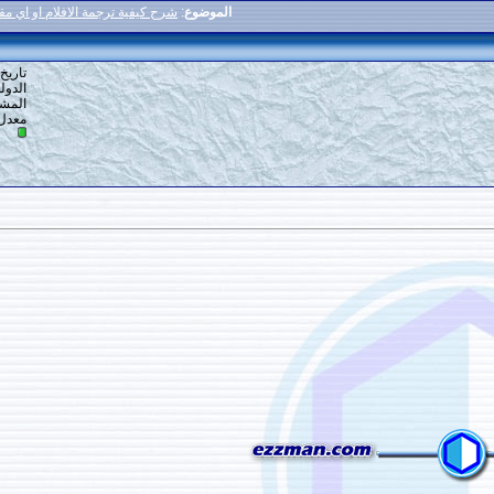
الموضوع
:
شرح كيفية ترجمة الافلام او اي مقطع فيديو " بدون برامج "
4
#
تاريخ التسجيل: 26-12-2014
الدولة: ارض الله
المشاركات: 35
معدل تقييم المستوى:
0