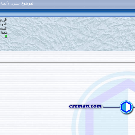
الموضوع
:
بشرى لأعضاء المنتدى فتح قسم جديد
8
#
تاريخ التسجيل: 26-07-2014
الدولة: بلاد الحرمين
المشاركات: 43
معدل تقييم المستوى:
0