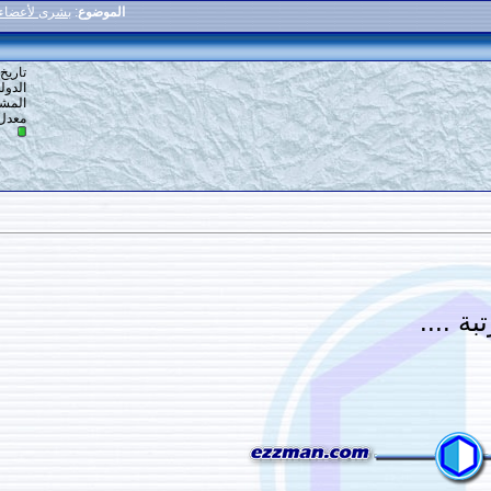
الموضوع
:
بشرى لأعضاء المنتدى فتح قسم جديد
9
#
تاريخ التسجيل: 19-12-2013
الدولة: في دنيا
المشاركات: 483
معدل تقييم المستوى:
13