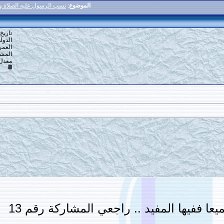
الموضوع
:
نسب الرسول عليه الصلاة والسلام إلى بني إسرائيل
11
#
تاريخ التسجيل: 16-12-2013
الدولة: القاهرة
العمر: 59
المشاركات: 6,918
معدل تقييم المستوى:
10
يد .. راجعي المشاركة رقم 13