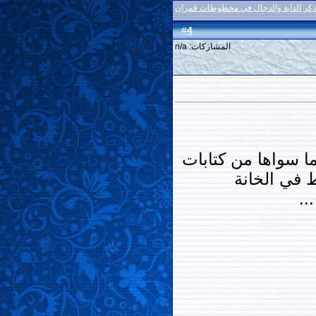
ذكر الدابة والدجال في مخطوطات قمران
4
#
المشاركات: n/a
ما سواها من كتابات
ط في الخانة
..