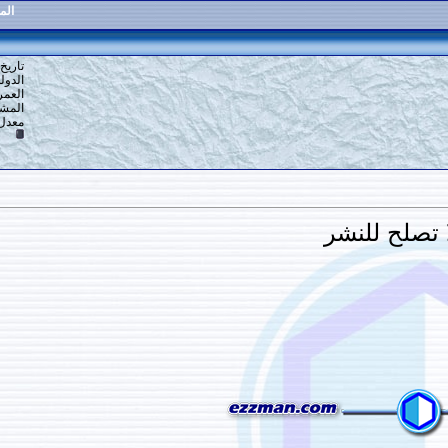
الموضوع
:
الختان في اليمن
3
#
تاريخ التسجيل: 16-12-2013
الدولة: القاهرة
العمر: 59
المشاركات: 6,918
معدل تقييم المستوى:
10