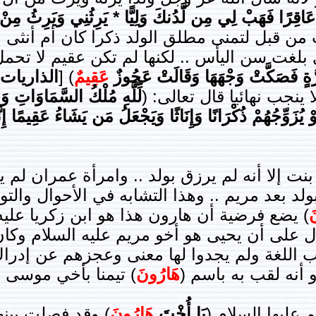
َاقِرًا فَهَبْ لِي مِن لَّدُنكَ وَلِيًّا * يَرِثُنِي وَيَرِثُ مِنْ
جب من قبل لتمنى مطلق الولد ذكرا كان أم أنثى .
بلغت سن اليأس .. لكنها لم تكن عقيم لا تحمل 
رَّةٍ فَصَكَّتْ وَجْهَهَا وَقَالَتْ عَجُوزٌ
عَقِيمٌ
) [
الذاريات:
 ينجب نهائيا قال تعالى: (
لِّلَّهِ مُلْكُ السَّمَاوَاتِ وَ
ُزَوِّجُهُمْ ذُكْرَانًا وَإِنَاثًا وَيَجْعَلُ مَن يَشَاءُ عَقِيمًا إِنّ
نت إلا أنه لم يرزق بولد .. وامرأة عمران لم ي
بولد بعد مريم .. وهذا التشابه في الأحوال وال
َ
) يضع فرضية أن هارون هذا هو ابن زكريا عليه 
دل على أن يحيى هو أخو مريم عليه السلام وكان
تب اللغة ولم يجدوا لها معنى وعجزهم عن إدرا
أو أنه لقب به باسم (
هَارُونَ
) تيمنا بأخي موسى ع
 عليها السلام (
يَا
أُخْتَ
هَارُونَ
) وقد فصلت بينه