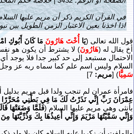
الصفحة أو الرقم: 3432 | خلاصة حكم المحدث : [صحيح]
في القرآن الكريم ذكر أن مريم عليها السلام
اذا اخذنا بعين الاعتبار الزمن الطويل بين نب
قول الله تعالى (
يَا
أُخْتَ هَارُونَ
مَا كَانَ أَبُوكِ امْرَأ
أخ يقال له (
هَارُونَ
) لا يشترط أن يكون هو نفسه
الاحتمال مستبعد إلى حد كبير جدا فلا يوجد أي 
السلام وليس اسم علم كما سماه ربه عز وجل 
سَمِيًّا
) [
مريم:
7]
فامرأة عمران لم تنجب ولدا قبل مريم بدليل أن
عِمْرَانَ رَبِّ إِنِّي نَذَرْتُ لَكَ مَا فِي بَطْنِي مُحَرَّرًا فَتَ
بأنثى وهي مريم عليها السلام (
فَلَمَّا وَضَعَتْهَا قَا
وَإِنِّي سَمَّيْتُهَا مَرْيَمَ وَإِنِّي أُعِيذُهَا بِكَ وَذُرِّيَّتَهَا مِ
والملفت أن زكريا عليه السلام كان بلا ولد ذك