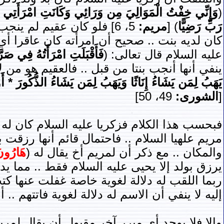
(
وَإِنِّي خِفْتُ الْمَوَالِيَ مِن وَرَائِي وَكَانَتِ امْرَأَتِي ع
رَبِّ رَضِيًّا
) [
مريم:
5، 6] فلو كان عقيم لم ين
كان لديه بنت .. صحيح أن امرأته كان عاقرا أي 
عليه السلام قال تعالى: (
فَأَقْبَلَتِ امْرَأَتُهُ فِي صَ
ينفي أنها أنجب بنتا من قبل .. فالعقيم هو من لا
يَهَبُ لِمَن يَشَاءُ إِنَاثًا وَيَهَبُ لِمَن يَشَاءُ الذُّكُورَ * أَوْ ي
[
الشورى:
49، 50]
فبحسب هذا الكلام فزكريا عليه السلام كان له ب
مريم علهيا السلام .. فاحتمال قائم أنها رزقت 
والمكان .. مع ذكر أن لمريم أخ يقال له (
هَارُون
يرزق بولد إلا يحيى عليه السلام فقط .. مما ي
ربما اللقب له دلالة لغوية خاصة غفلت عنها ك
إليه لا ينفي أن الاسم له دلالة لغوية فاتتهم .. 
وإلا فلا يوجد أي مبرر آخر مقبول أن يقال لمريم