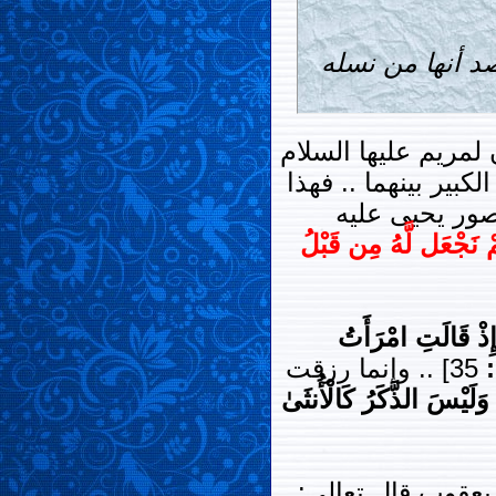
صد أنها من نسله
ن لمريم عليها السلام
بير بينهما .. فهذا
ور يحيى عليه
ْ نَجْعَل لَّهُ مِن قَبْلُ
ِذْ قَالَتِ امْرَأَتُ
35] .. وإنما رزقت
وَلَيْسَ الذَّكَرُ كَالْأُنثَىٰ
 يعقوب قال تعالى: