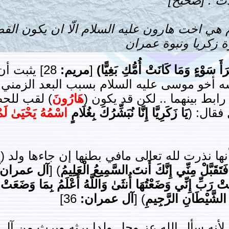
 هي اخت هارون عليه السلام الّا ان يكون الق
وة زكريا ونبوة عمران
َ سَوْءٍ وَمَا كَانَتْ أُمُّكِ بَغِيًّا)
[
مريم:
28] يثبت أ
 أخو موسى عليه السلام بسبب البعد الزمني الك
رابط بينهما .. لكن قد يكون (
هَارُونَ
) لقب للحص
فقال: (
يَا زَكَرِيَّا إِنَّا نُبَشِّرُكَ بِغُلَامٍ
اسْمُهُ يَحْيَىٰ لَم
ها نذرت لله تعالى مافي بطنها إن جاءها ولد (
إ
قَبَّلْ مِنِّي إِنَّكَ أَنتَ السَّمِيعُ الْعَلِيمُ
) [
آل عمران:
لَتْ رَبِّ إِنِّي وَضَعْتُهَا أُنثَىٰ وَاللَّهُ أَعْلَمُ بِمَا وَضَعَتْ 
نَ الشَّيْطَانِ الرَّجِيمِ
) [
آل عمران:
36]
ر لأنه سأل الله عز وجل ولدا يرثه ويرث من آل