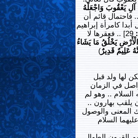
 آلِ يَعْقُوبَ وَاجْعَلْهُ
. فاحتمال قائم أن
أبدا كامرأة إبراهيم
29] .. فعقرها لا
الْأَرْضِ يَخْلُقُ مَا يَشَاءُ
َهُ عَلِيمٌ قَدِيرٌ
)
كن لها ولد قبل
تواصل في الزمان
السلام .. وهو لم
 يلقب بهارون ..
ك المعنى والوصول
ليهما السلام
م القرون الطوال ..