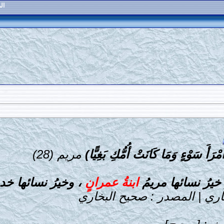
ال
رَأَ سَوْءٍ وَمَا كَانَتْ أُمُّكِ بَغِيًّا)
مريم (28)
( خيرُ نسائها مريمُ
ابنةُ عمرانٍ
، وخيرُ نسائها خديج
اري | المصدر : صحيح البخاري