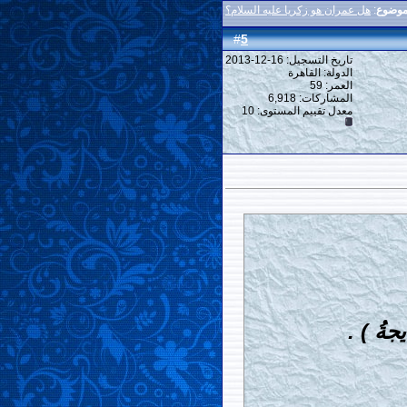
موضوع
:
هل عمران هو زكريا عليه السلام؟
5
#
تاريخ التسجيل: 16-12-2013
الدولة: القاهرة
العمر: 59
المشاركات: 6,918
معدل تقييم المستوى:
10
ةُ ) .