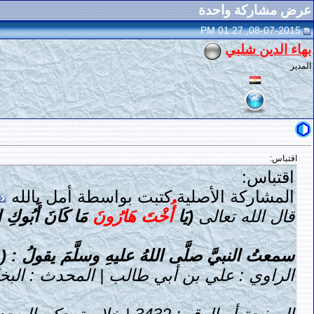
عرض مشاركة واحدة
08-07-2015, 01:27 PM
بهاء الدين شلبي
المدير
اقتباس:
اقتباس:
المشاركة الأصلية كتبت بواسطة أمل بالله
قال الله تعالى
(يَا
أُخْتَ هَارُونَ
مَا كَانَ أَبُوكِ امْ
سمعتُ النبيَّ صلَّى اللهُ عليهِ وسلَّمَ يقولُ : 
الراوي : علي بن أبي طالب | المحدث : البخ