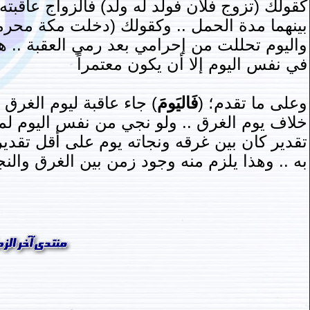
كقولك (تزوج فلان فولد له ولد) فالزواج عاقبته ا
بينهما مدة الحمل .. وكقولك (دخلت مكة محرم
واليوم تحللت من إحرامي بعد رمي العقبة .. ه
في نفس اليوم إلا أن يكون معتمراً
وعلى ما تقدم؛
(
فَاليَومَ
) جاء عاقبة ليوم الغرق
خلاف يوم الغرق .. ولو نجي من نفس اليوم لما 
تقدير كان بين غرقه ونجاته يوم على أقل تقدير
به .. وهذا يلزم منه وجود زمن بين الغرق والن