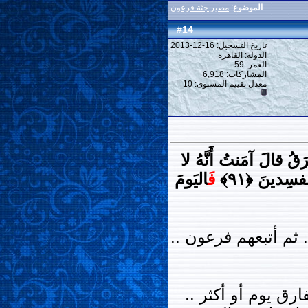
الموضوع
:
مصير جثة فرعون
14
#
تاريخ التسجيل: 16-12-2013
الدولة: القاهرة
العمر: 59
المشاركات: 6,918
معدل تقييم المستوى:
10
َقُ قالَ آمَنتُ أَنَّهُ لا
سِدينَ ﴿٩١﴾
فَ
اليَومَ
. ثم أتبعهم فرعون ..
رق يوم أو أكثر ..