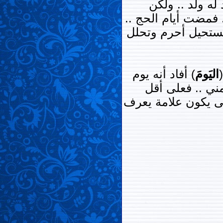
 له ولد .. ولكن
 فمضت أيام الحج ..
ومستحيل أحرم وتحلل
(
اليَومَ
)
أفاد أنه يوم
ني .. فعلى أقل
حتى يكون علامة يعرف