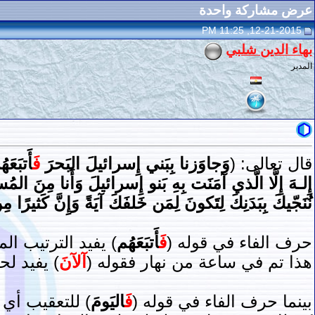
عرض مشاركة واحدة
12-21-2015, 11:25 PM
بهاء الدين شلبي
المدير
قال تعالى: (
وَجاوَزنا بِبَني إِسرائيلَ البَحرَ
فَ
أَتبَعَ
إِلـهَ إِلَّا الَّذي آمَنَت بِهِ بَنو إِسرائيلَ وَأَنا مِنَ المُسل
نُنَجّيكَ بِبَدَنِكَ لِتَكونَ لِمَن خَلفَكَ آيَةً وَإِنَّ كَثيرًا م
حرف الفاء في قوله (
فَ
أَتبَعَهُم
) يفيد الترتيب ال
هذا تم في ساعة من نهار فقوله (
آلآنَ
) يفيد ل
بينما حرف الفاء في قوله (
فَ
اليَومَ
) للتعقيب أي 