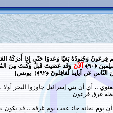
هُم فِرعَونُ وَجُنودُهُ بَغيًا وَعَدوًا حَتّى إِذا أَدرَكَهُ الغَر
ِمينَ ﴿٩٠﴾
آلآنَ
وَقَد عَصَيتَ قَبلُ وَكُنتَ مِنَ المُف
ِنَ النّاسِ عَن آياتِنا لَغافِلونَ ﴿٩٢﴾
) [
يونس
]
معنوي .. أي أن بني إسرائيل جاوزوا البحر أولا .
حظة غرق فرعون
أن يوم نجاته جاء عقب يوم غرقه .. قد يكون بفا