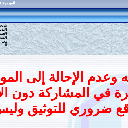
الموضوع
:
الأحاديث الوارة في الدابة
63
#
تاريخ التسجيل: 16-12-2013
الدولة: القاهرة
العمر: 59
المشاركات: 6,918
معدل تقييم المستوى:
10
لإحالة إلى الموقع ..
لمشاركة دون الانتقال
وري للتوثيق وليس