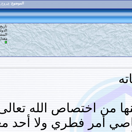
الموضوع
:
خروج عصاه الموحدين من النار
6
#
تاريخ التسجيل: 02-12-2014
الدولة: الجزائر
المشاركات: 1,262
معدل تقييم المستوى:
13
ختصاص الله تعالى ..ولا
مر فطري ولا أحد معصوم