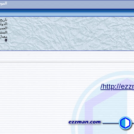
الموضوع
:
تكسير الهرم وبيعه
10
#
تاريخ التسجيل: 16-12-2013
الدولة: القاهرة
العمر: 59
المشاركات: 6,918
معدل تقييم المستوى:
10