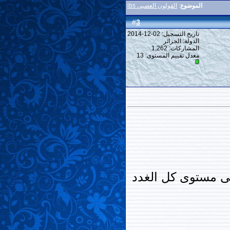
الموضوع
:
القولون العصبي ibs
3
#
تاريخ التسجيل: 02-12-2014
الدولة: الجزائر
المشاركات: 1,262
معدل تقييم المستوى:
13
ى مستوى كل الغدد