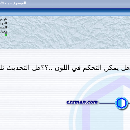
الموضوع
:
جميع الأعضاء برجاء الدخول فورا
81
#
تاريخ التسجيل: 19-12-2013
الدولة: DRT
المشاركات: 678
معدل تقييم المستوى:
13
حكم في اللون ..؟؟هل التحديث تلقائي..؟؟