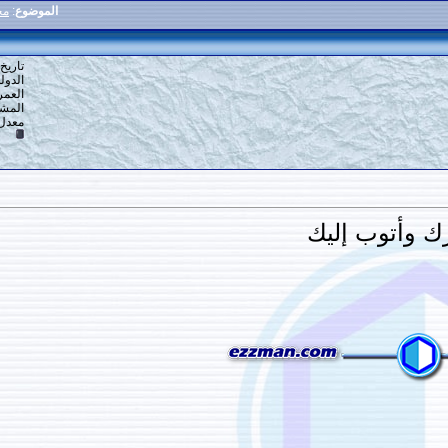
الموضوع
:
محراب طاقة الكشف د: 3
4
#
تاريخ التسجيل: 16-12-2013
الدولة: القاهرة
العمر: 59
المشاركات: 6,918
معدل تقييم المستوى:
10
ك