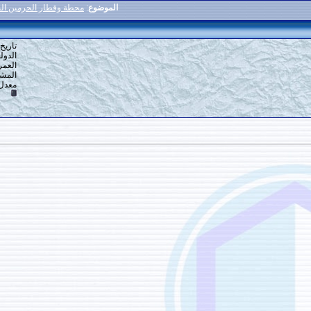
الموضوع
:
محطة وقطار الحرمين الجديدة رووووعة لاتفوتكم
2
#
تاريخ التسجيل: 16-12-2013
الدولة: القاهرة
العمر: 59
المشاركات: 6,918
معدل تقييم المستوى:
10