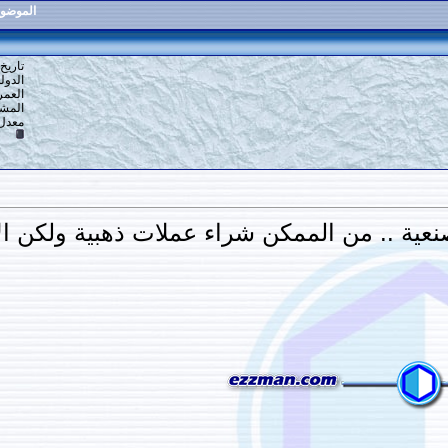
الموضوع
:
إدخار السبائك الذهبية
28
#
تاريخ التسجيل: 16-12-2013
الدولة: القاهرة
العمر: 59
المشاركات: 6,918
معدل تقييم المستوى:
10
الممكن شراء عملات ذهبية ولكن الأفضل من