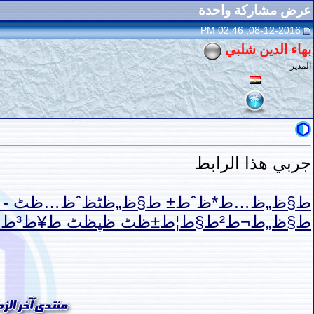
عرض مشاركة واحدة
08-12-2016, 02:46 PM
بهاء الدين شلبي
المدير
جربي هذا الرابط
ط§ظ„ط¬ط²ط§ط¦ط±ظٹ ظپظٹ ط¥ط³ط·ظ†ط¨ظˆظ„