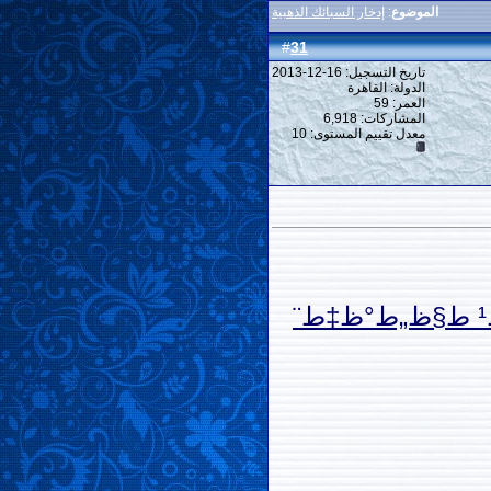
الموضوع
:
إدخار السبائك الذهبية
31
#
تاريخ التسجيل: 16-12-2013
الدولة: القاهرة
العمر: 59
المشاركات: 6,918
معدل تقييم المستوى:
10
ط§ظ„ظ…ط*ظˆط± ط§ظ„ظٹظˆظ…ظٹ - ظ‡ظƒط°ط§ ظٹظ‡ط±ظ‘ط¨ ظˆظٹط¨ط§ط¹ ط§ظ„ط°ظ‡ط¨