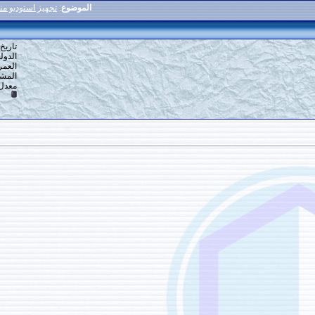
الموضوع
:
تجهيز استوديو منزلي للتسجيلات الصوتية
30
#
تاريخ التسجيل: 16-12-2013
الدولة: القاهرة
العمر: 59
المشاركات: 6,918
معدل تقييم المستوى:
10