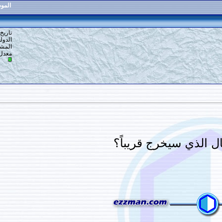
الموضوع
:
الماسونية والسحر
3
#
تاريخ التسجيل: 02-12-2014
الدولة: الجزائر
المشاركات: 1,262
معدل تقييم المستوى:
13
ج قريباً؟