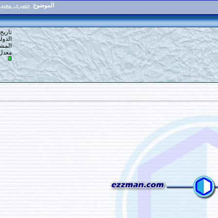
الموضوع
:
حصري: معنى التأمين وتحصين الدعاء
25
#
تاريخ التسجيل: 08-05-2016
الدولة: ارض الله
المشاركات: 142
معدل تقييم المستوى:
11