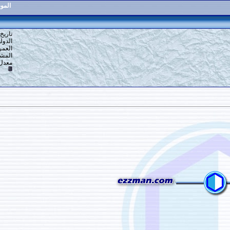
الموضوع
:
الملائكة في سوريا
10
#
تاريخ التسجيل: 16-12-2013
الدولة: القاهرة
العمر: 59
المشاركات: 6,918
معدل تقييم المستوى:
10