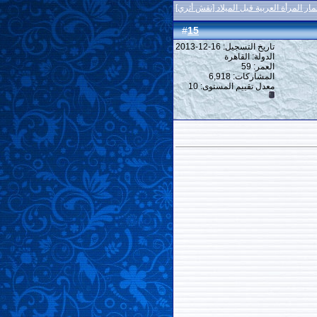
ار المرأة العربية قبل الميلاد [نقش أثري]
15
#
تاريخ التسجيل: 16-12-2013
الدولة: القاهرة
العمر: 59
المشاركات: 6,918
معدل تقييم المستوى:
10