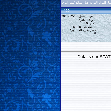
ار المرأة العربية قبل الميلاد [نقش أثري]
20
#
تاريخ التسجيل: 16-12-2013
الدولة: القاهرة
العمر: 59
المشاركات: 6,918
معدل تقييم المستوى:
10
Détails sur 