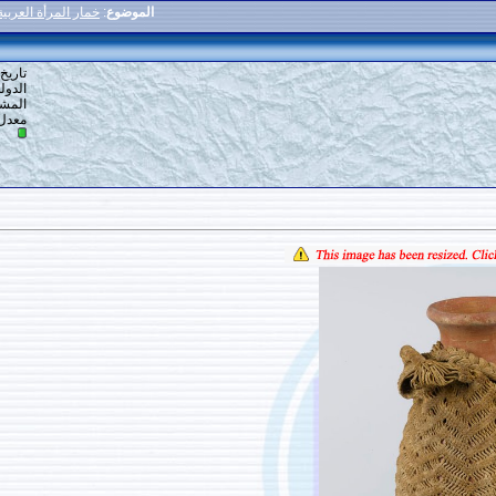
الموضوع
:
خمار المرأة العربية قبل الميلاد [نقش أثري]
27
#
تاريخ التسجيل: 19-07-2017
الدولة: ارض الله
المشاركات: 554
معدل تقييم المستوى:
10