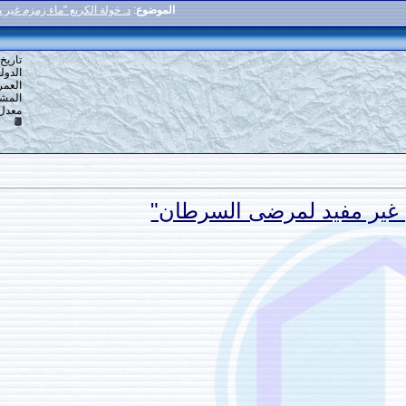
الموضوع
:
د. خولة الكريع "ماء زمزم غير مفيد لمرضى السرطان"
1
#
تاريخ التسجيل: 16-12-2013
الدولة: القاهرة
العمر: 59
المشاركات: 6,918
معدل تقييم المستوى:
10
لمرضى السرطان"