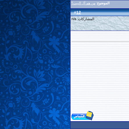
الموضوع
:
من هم آل البيت؟
12
#
المشاركات: n/a