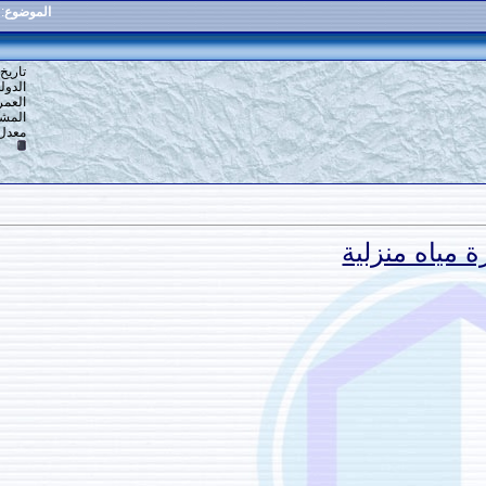
الموضوع
:
عمل نافورة مياه منزلية
1
#
تاريخ التسجيل: 16-12-2013
الدولة: القاهرة
العمر: 59
المشاركات: 6,918
معدل تقييم المستوى:
10
ة