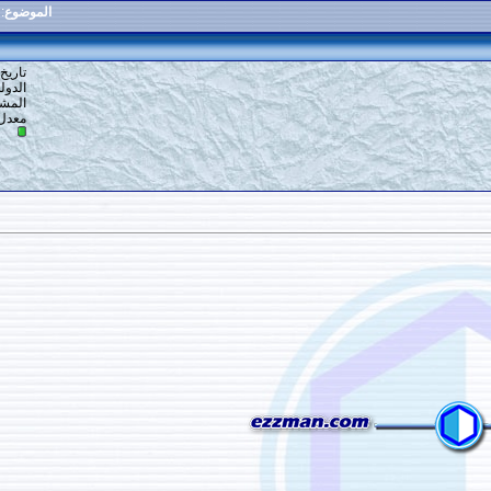
الموضوع
:
عمل نافورة مياه منزلية
2
#
تاريخ التسجيل: 19-12-2013
الدولة: في دنيا
المشاركات: 483
معدل تقييم المستوى:
13