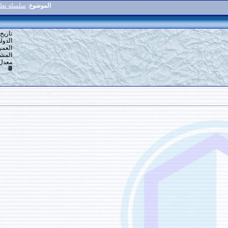
الموضوع
:
سلسلة تعليم خط الرقعة للمبتدئين
4
#
تاريخ التسجيل: 16-12-2013
الدولة: القاهرة
العمر: 59
المشاركات: 6,918
معدل تقييم المستوى:
10