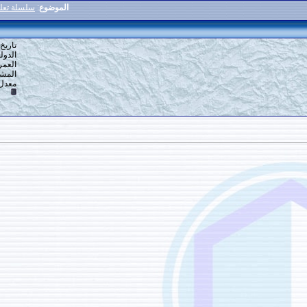
الموضوع
:
سلسلة تعليم خط الرقعة للمبتدئين
7
#
تاريخ التسجيل: 16-12-2013
الدولة: القاهرة
العمر: 59
المشاركات: 6,918
معدل تقييم المستوى:
10