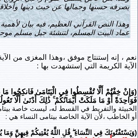
يصرفه حسنها وجمالها عن خبث دينها وأخلاقه
وهذا النص القرآني العظيم، فيه بيان لأهمية 
عماد البيت المسلم، لتنشئة جيل مسلم موحد
نعم ، إنه إستنتاج موفق ،وهذا المغزى من الآ
الآية الكريمة التي إستشهدت بها :
(وَإِنْ خِفْتُمْ أَلَّا تُقْسِطُوا فِي الْيَتَامَىٰ فَانكِحُوا مَا طَا
فَوَاحِدَةً أَوْ مَا مَلَكَتْ أَيْمَانُكُمْ ۚ ذَٰلِكَ أَدْنَىٰ أَلَّا تَعُول
الخبيثة والتفريط في القسط له، ليست خاصة بيتامى 
أو الخاطب ،لأن الآية الخاصة بيتامى النساء هي :
(
وَيَسْتَفْتُونَكَ فِي النِّسَاءِ ۖ قُلِ اللَّهُ يُفْتِيكُمْ فِيهِنَّ وَمَا 