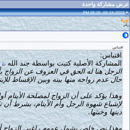
عرض مشاركة واحدة
09-24-2019, 05:26 PM
نورة
زائر
اقتباس:
اقتباس:
المشاركة الأصلية كتبت بواسطة جند الله
الرجل هنا له الحق في العزوف عن الزواج بأم
حال عدم زواجه منها بينه وبين الإقساط للإيت
وهذا يؤكد على أن الزواج لمصلحة الأيتام أول
لإشباع شهوة الرجل وأم الأيتام، بشرط أن ت
دينها وخبثها.
وهذا نص خاص يشمل عموم راغبي الزواج أن 