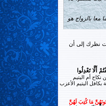
ا معا بالزواج هو
فت نظرك إلى أن
ْ أَلَّا تَعْدِلُوا
كاح أم اليتيم
 بكافل اليتيم الأعزب
تُونَهُنَّ مَا كُتِبَ لَهُنَّ