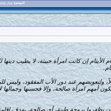
الموضوع
:
حوار: قوله تع
 الأيتام إن كانت امرأة خبيثة، لا يطيب دينها 
ام.
اً، ولتعويضهم عند دور الأب المفقود، وليس للم
كون أمهم امرأة صالحة، وإلا فحسنها وجمالها ل
يظفروا بزوجة طيبة، أي صالحة، بهدف إقامة