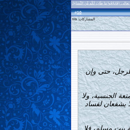
الى: (فَانكِحُوا مَا طَابَ لَكُم مِّنَ النِّسَاءِ).
10
#
المشاركات: n/a
للرجل، حتى وإن
تعة الجنسية، ولا
ا يشفعان لفساد
 بيت مسلم، فلا