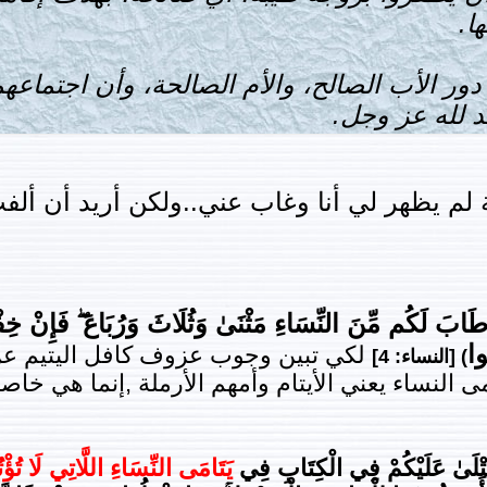
ا.
دور الأب الصالح، والأم الصالحة، وأن اجتماعهم
 لله عز وجل.
ية لم يظهر لي أنا وغاب عني..ولكن أريد أن أل
بَ لَكُم مِّنَ النِّسَاءِ مَثْنَىٰ وَثُلَاثَ وَرُبَاعَ ۖ فَإِنْ خِفْتُم
ُوا
لكي تبين وجوب عزوف كافل اليتيم عن ن
)
[
النساء:
4]
النساء يعني الأيتام وأمهم الأرملة ,إنما هي خاصة
يُتْلَىٰ عَلَيْكُمْ فِي الْكِتَابِ فِي
يَتَامَى النِّسَاءِ
اللَّاتِي لَا تُؤْ