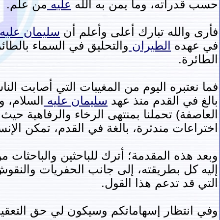
حسب قدراته، وما يمن به الله
عليه
من علم.
فأرى والله تبارك أعلى وأعلم أن
سليمان
عليه
في عهده
الطيران
والتحليق في السماء بالطائ
الطائرة.
فما نعتبره اليوم من المغيبات التي أصابت النا
بالغ في القدم منذ عهد
سليمان
عليه
السلام، و
العاصفة) تحملنا بمنتهى الرخاء والرفاهية حي
اختراعات مندثرة، بالغة في القدم، تمكن الإن
وبعد هذه المقدمة؛ أترك للباحثين والباحثات 
إليه كل بطريقته، إلى جانب الحفريات والنقوش
التي قد تدعم هذا القول.
وفي انتظار إسهاماتكم وسيكون لي حق التعقي