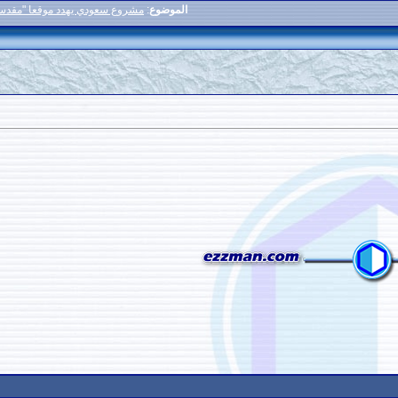
الموضوع
:
مشروع سعودي يهدد موقعا "مقدسا" يتعلق بالوصايا العشر
5
#
المشاركات: n/a