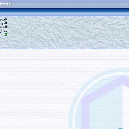
الموضوع
:
رمضان الشهر المبارك
18
#
تاريخ التسجيل: 18-02-2020
الدولة: أرض الله
المشاركات: 8
معدل تقييم المستوى:
0