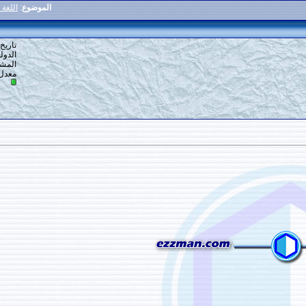
الموضوع
:
اللغة العربية أصل اللغات كلها
4
#
تاريخ التسجيل: 19-12-2013
الدولة: في دنيا
المشاركات: 483
معدل تقييم المستوى:
13