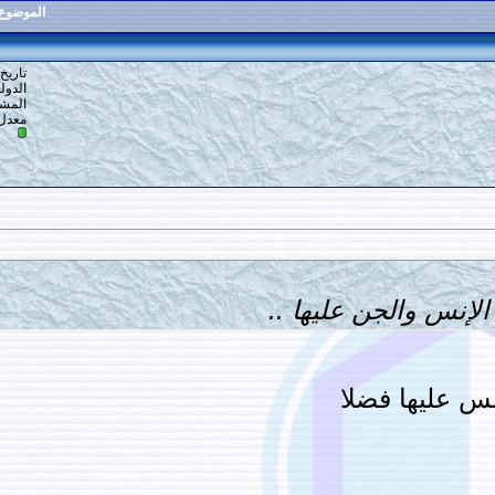
الموضوع
:
إخراج الدابة من الأرض
47
#
تاريخ التسجيل: 14-10-2020
الدولة: أرض الله
المشاركات: 76
معدل تقييم المستوى:
6
ليها ..
ا