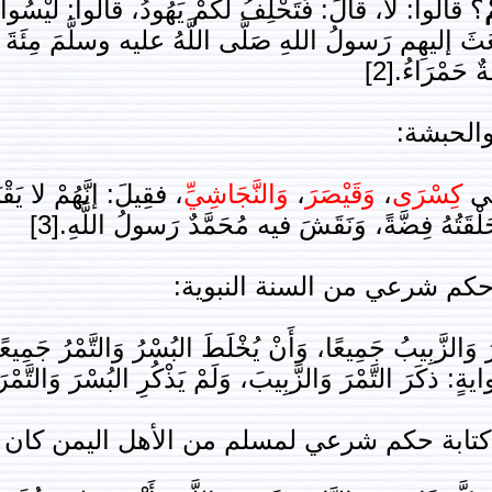
ْ
؟ قالوا: لَا، قالَ: فَتَحْلِفُ لَكُمْ يَهُودُ، قالوا: لَيْسُوا 
ثَ إليهِم رَسولُ اللهِ صَلَّى اللَّهُ عليه وسلَّمَ مِئَةَ نَا
حَمْرَاءُ.[2]
الحبشة:
ى
كِسْرَى
،
وَقَيْصَرَ
،
وَالنَّجَاشِيِّ
، فقِيلَ: إنَّهُمْ لا يَقْبَ
قَتُهُ فِضَّةً، وَنَقَشَ فيه مُحَمَّدٌ رَسولُ اللَّهِ.[3]
حكم شرعي من السنة النبوية:
 وَالزَّبِيبُ جَمِيعًا، وَأَنْ يُخْلَطَ البُسْرُ وَالتَّمْرُ جَمِيعً
 ذكَرَ التَّمْرَ وَالزَّبِيبَ، وَلَمْ يَذْكُرِ البُسْرَ وَالتَّمْرَ.[
كتابة حكم شرعي لمسلم من الأهل اليمن كان 