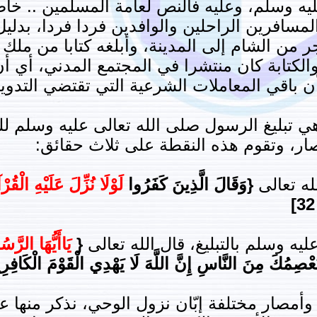
ليه وسلم، وعليه فالنص لعامة المسلمين .. خاصة
المسافرين الراحلين والوافدين فردا فردا، بدل
من الشام إلى المدينة، وأبلغه كتابا من ملك 
والكتابة كان منتشرا في المجتمع المدني، أي أ
 باقي المعاملات الشرعية التي تقتضي التدوين 
ي تبليغ الرسول صلى الله تعالى عليه وسلم لل
مصار، وتقوم هذه النقطة على ثلاث حقائق:
له تعالى
{وَقَالَ الَّذِينَ كَفَرُوا
لَوْلَا نُزِّلَ عَلَيْهِ الْقُ
 عليه وسلم بالتبليغ، قال الله تعالى
{
يَاأَيُّهَا الرَّسُ
ُ يَعْصِمُكَ مِنَ النَّاسِ إِنَّ اللَّهَ لَا يَهْدِي الْقَوْمَ الْكَافِ
أمصار مختلفة إبّان نزول الوحي، نذكر منها ع