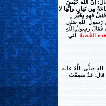
قالَ:
إنَّ اللَّهَ حَبَسَ
َةً مِن نَهَارٍ، وإنَّهَا لا
قَتِيلٌ فَهو بخَيْرِ
قالَ رَسولُ اللَّهِ صَلَّى
 فَقالَ رَسولُ اللَّهِ
ذِه الخُطْبَةَ
الَّتي
لُ اللهِ صَلَّى اللَّهُ عليه
َّ قالَ: قدْ سَمِعْتُ