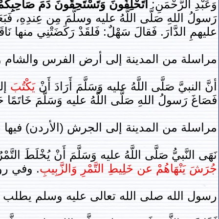
وَعَبْدِ الرَّحْمَنِ:
أَتَحْلِفُونَ وَتَسْتَحِقُّونَ دَمَ صَاحِبِكُم
رَسولُ اللهِ صَلَّى اللَّهُ عليه وسلَّمَ مِن عِندِهِ، فَبَعَ
عليهمِ الدَّارَ. فَقالَ سَهْلٌ: فَلقَدْ رَكَضَتْنِي منها نَاقَةٌ 
مراسلة من المدينة إلى أرض الفرس والشام و
أنَّ النبيَّ صَلَّى اللَّهُ عليه وَسَلَّمَ أَرَادَ أَنْ
يَكْتُبَ
إل
فَصَاغَ رَسولُ اللهِ صَلَّى اللَّهُ عليه وَسَلَّمَ خَاتَمًا حَلْ
مراسلة من المدينة إلى الجرش (الأردن) فيها 
نَهَى النَّبيُّ صَلَّى اللَّهُ عليه وَسَلَّمَ أَنْ يُخْلَطَ التَّمْرُ
جُرَشَ يَنْهَاهُمْ عن خَلِيطِ التَّمْرِ وَالزَّبِيبِ
. وفي روايةٍ:
رسول الله صلى الله تعالى عليه وسلم يطلب 