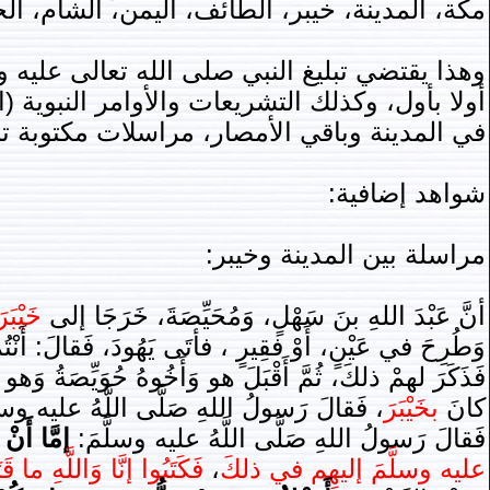
مكة، المدينة، خيبر، الطائف، اليمن، الشام، ال
وهذا يقتضي تبليغ النبي صلى الله تعالى عليه 
أولا بأول، وكذلك التشريعات والأوامر النبوية (
في المدينة وباقي الأمصار، مراسلات مكتوبة ت
شواهد إضافية:
مراسلة بين المدينة وخيبر:
أنَّ عَبْدَ اللهِ بنَ سَهْلٍ، وَمُحَيِّصَةَ، خَرَجَا إلى
خَيْبَرَ
وَطُرِحَ في عَيْنٍ، أَوْ فقِيرٍ ، فأتَى يَهُودَ، فَقالَ: أَنْتُمْ وَ
فَذَكَرَ لهمْ ذلكَ، ثُمَّ أَقْبَلَ هو وَأَخُوهُ حُوَيِّصَةُ وَهو 
كانَ
بخَيْبَرَ
، فَقالَ رَسولُ اللهِ صَلَّى اللَّهُ عليه وسلَّ
فَقالَ رَسولُ اللهِ صَلَّى اللَّهُ عليه وسلَّمَ:
إمَّا أَنْ
عليه وسلَّمَ إليهِم في ذلكَ
،
فَكَتَبُوا إنَّا وَاللَّهِ ما قَتَ