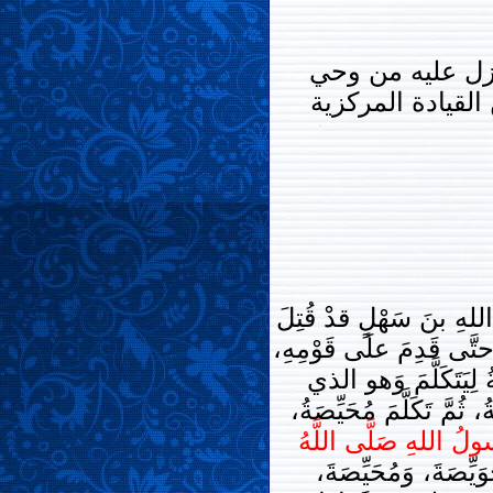
نزل عليه من وحي
القيادة المركزية
اللهِ بنَ سَهْلٍ قدْ قُتِلَ
لَ حتَّى قَدِمَ علَى قَوْمِهِ،
 لِيَتَكَلَّمَ وَهو الذي
، ثُمَّ تَكَلَّمَ مُحَيِّصَةُ،
ولُ اللهِ صَلَّى اللَّهُ
ِّصَةَ، وَمُحَيِّصَةَ،