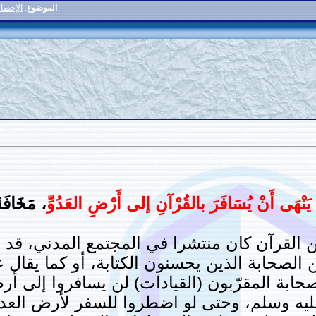
الموضوع
:
الإحصاء
َنْهَى أَنْ يُسَافَرَ بالقُرْآنِ إلى أَرْضِ العَدُوِّ
، مَخَافَةَ 
القرآن كان منتشرا في المجتمع المدني، قد يق
لصحابة الذين يحسنون الكتابة، أو كما يقال عن
ابة المقرّبون (القيادات) لن يسافروا إلى أرض
 عليه وسلم، وحتى لو اضطروا للسفر لأرض ا