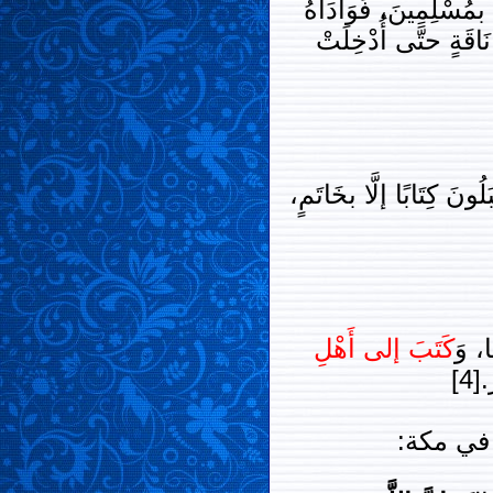
بمُسْلِمِينَ، فَوَادَاهُ
قَةٍ حتَّى أُدْخِلَتْ
لُونَ كِتَابًا إلَّا بخَاتَمٍ،
ا، وَ
كَتَبَ إلى أَهْلِ
4]
في مكة: