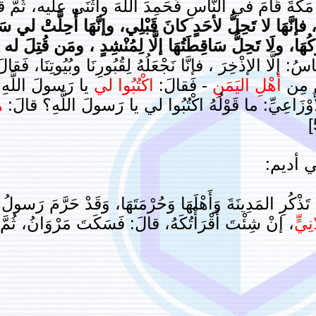
َكَّةَ قَامَ في النَّاسِ فَحَمِدَ اللَّهَ وأَثْنَى عليه، ثُمَّ 
نَّهَا لا تَحِلُّ لأحَدٍ كانَ قَبْلِي، وإنَّهَا أُحِلَّتْ لي سَاع
كُهَا، ولَا تَحِلُّ سَاقِطَتُهَا إلَّا لِمُنْشِدٍ ، ومَن قُتِلَ له 
سُ: إلَّا الإذْخِرَ ، فإنَّا نَجْعَلُهُ لِقُبُورِنَا وبُيُوتِنَا، فَ
لٌ مِن
أهْلِ اليَمَنِ
- فَقالَ:
اكْتُبُوا لي
يا رَسولَ اللَّهِ،
أَوْزَاعِيِّ: ما قَوْلُهُ اكْتُبُوا لي يا رَسولَ اللَّهِ؟ قالَ:
ه
تَذْكُرِ المَدِينَةَ وَأَهْلَهَا وَحُرْمَتَهَا، وَقَدْ حَرَّمَ رَسو
نِيٍّ
، إنْ شِئْتَ أَقْرَأْتُكَهُ، قالَ: فَسَكَتَ مَرْوَانُ، ثُم