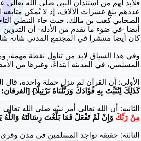
فلابد لهم من استئذان النبي صلى الله تعالى ع
عددهم بلغ عشرات الآلاف، إذ لا يُمكن متابعة 
الصحابي كعب بن مالك، حيث جاء النبطي التاجر 
أيضا -في ضوء ما تقدم من الأدلة- أن التدوين 
كان أيضا منتشرا في المجتمع المدني شأنه شأن
وفي هذا السياق لابد من تناول نقطة مهمة، وه
المسلمين، في المدينة ابتداءً، وغيرها من الأ
الأولى: أن القرآن لم ينزل جملة واحدة، قال ال
كَذَلِكَ لِنُثَبِّتَ بِهِ فُؤَادَكَ وَرَتَّلْنَاهُ تَرْتِيلًا} [الفرقان: 32]
الثانية: أن الله تعالى أمر نبيّه صلى الله تعالى
مِنْ رَبِّكَ
وَإِنْ لَمْ تَفْعَلْ فَمَا بَلَّغْتَ رِسَالَتَهُ وَاللَّه
الثالثة: حقيقة تواجد المسلمين في مدن وقرى و