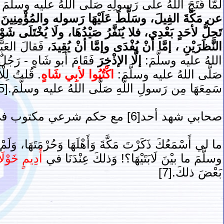
لَمَّا فَتَحَ اللَّهُ علَى رَسولِهِ صَلَّى اللهُ عليه وسلَّمَ م
عن مَكَّةَ الفِيلَ، وسَلَّطَ عَلَيْهَا رَسوله والمُؤْمِنِينَ، فإ
تَحِلُّ لأحَدٍ بَعْدِي، فلا يُنَفَّرُ صَيْدُهَا، ولَا يُخْتَلَى شَوْ
النَّظَرَيْنِ ، إمَّا أنْ يُفْدَى وإمَّا أنْ يُقِيدَ،
فَقالَ العَبَّا
اللهُ عليه وسلَّمَ:
إلَّا الإذْخِرَ
فَقَامَ أبو شَاهٍ - رَجُ
صَلَّى اللهُ عليه وسلَّمَ:
اكْتُبُوا لأبِي شَاهٍ
. قُلتُ لِلْ
سَمِعَهَا مِن رَسولِ اللَّهِ صَلَّى اللهُ عليه وسلَّمَ.[5]
صحابي شهد أحد[6] مع حكم شرعي مكتوب في أديم:
ما لي أَسْمَعُكَ ذَكَرْتَ مَكَّةَ وَأَهْلَهَا وَحُرْمَتَهَا، وَلَمْ 
وسلَّمَ ما بيْنَ لَابَتَيْهَا؟! وَذلكَ عِنْدَنَا في
أَدِيمٍ خَوْلَا
بَعْضَ ذلكَ.[7]