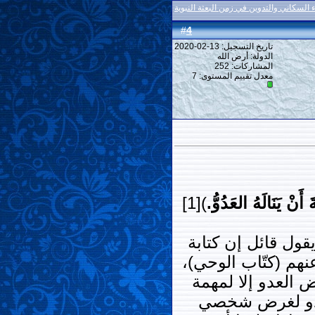
 السكاني والتدوين في زمن البعثة النبوية
4
#
تاريخ التسجيل: 13-02-2020
الدولة: أرض الله
المشاركات: 252
معدل تقييم المستوى:
7
أَنْ يَنَالَهُ العَدُوُّ.
)[1]
ول قائل إن كتابة
هم (كتّاب الوحي)،
 العدو إلا لمهمة
لعدو لغرض شخصي