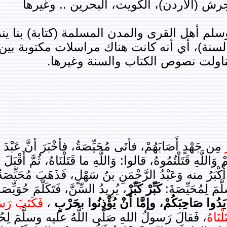
جرش (الأردن)، الكويت، البحرين .. وغيرها
وسلم أهل القرى والمدن المسلمة (كتابة) بنا ي
السنة)، أي أنه كانت هناك مراسلات مكتوبة بين 
ناولت نصوص الكتاب والسنة وغيرها.
مِن جَهْدٍ أَصَابَهُمْ، فأتَى مُحَيِّصَةُ، فأخْبَرَ أنَّ عَبْدَ 
اللَّهِ قَتَلْتُمُوهُ، قالوا: وَاللَّهِ ما قَتَلْنَاهُ، ثُمَّ أَقْبَ
أَكْبَرُ منه وَعَبْدُ الرَّحْمَنِ بنُ سَهْلٍ، فَذَهَبَ مُحَيِّصَةُ
مَ لِمُحَيِّصَةَ:
كَبِّرْ كَبِّرْ
، يُرِيدُ السِّنَّ، فَتَكَلَّمَ حُوَيِّصَةُ
 يَدُوا صَاحِبَكُمْ، وإمَّا أَنْ يُؤْذِنُوا بحَرْبٍ
،
فَكَتَبَ رَس
لْنَاهُ
، فَقالَ رَسولُ اللهِ صَلَّى اللَّهُ عليه وسلَّمَ لِحُوَي