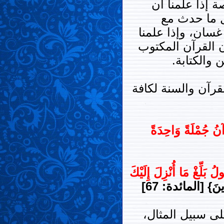
 إذا علمنا أن
يل ما حدث مع
غسان، وإذا علمنا
ن القرآن المكتوب
والكتابة.
قرآن والسنة لكافة
رْآنُ جُمْلَةً وَاحِدَةً
ولُ بَلِّغْ مَا أُنْزِلَ إِلَيْكَ
رِينَ} [المائدة: 67]
لى سبيل المثال،