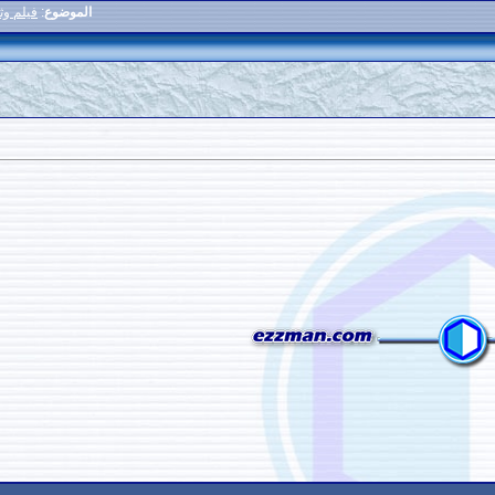
الموضوع
:
فيلم وثائيقي عن مومياوات سبأ
2
#
المشاركات: n/a