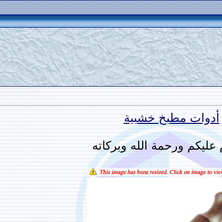
أدوات مطبخ خشبية
 عليكم ورحمة الله وبركاته