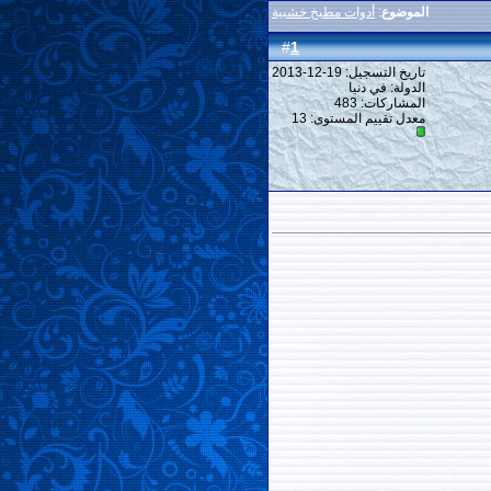
الموضوع
:
أدوات مطبخ خشبية
1
#
تاريخ التسجيل: 19-12-2013
الدولة: في دنيا
المشاركات: 483
معدل تقييم المستوى:
13