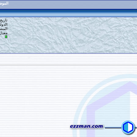
الموضوع
:
أدوات مطبخ خشبية
5
#
تاريخ التسجيل: 19-12-2013
الدولة: في دنيا
المشاركات: 483
معدل تقييم المستوى:
13