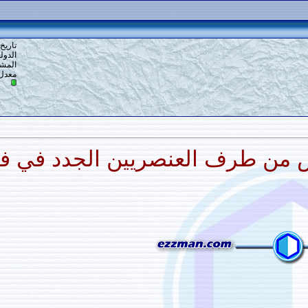
الموضوع
:
صورة و معنى
7
#
تاريخ التسجيل: 19-12-2013
الدولة: DRT
المشاركات: 678
معدل تقييم المستوى:
13
 العنصريين الجدد في فرنسا