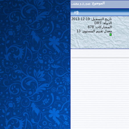
الموضوع
:
صورة و معنى
9
#
تاريخ التسجيل: 19-12-2013
الدولة: DRT
المشاركات: 678
معدل تقييم المستوى:
13