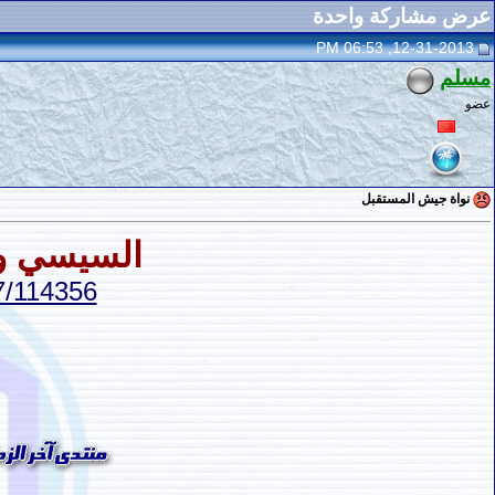
عرض مشاركة واحدة
12-31-2013, 06:53 PM
مسلم
عضو
نواة جيش المستقبل
السيسي و
27/114356