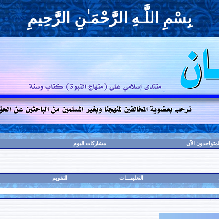
بِسْمِ اللَّـهِ الرَّحْمَـٰنِ الرَّحِيمِ
لمتواجدون الآن
مشاركات اليوم
التعليمـــات
التقويم