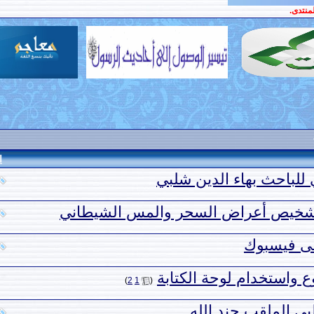
منتدى.
ا
 للباحث بهاء الدين شلبي
 لتشخيص أعراض السحر والمس الشيطاني
لى فيسبوك
 واستخدام لوحة الكتابة
‏
)
2
1
(
بي الملقب جند الله