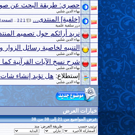
حصري: طريقة البحث عن صور عا
بهاء الدين شلبي
[خلفية] المنتدى...
‏
(
1
2
3
...
الصفحة ا
درر سلفية علمية
نريد أرائكم حول تصميم المنت
بهاء الدين شلبي
التنبيه لخاصية رسائل الزوار 
بهاء الدين شلبي
شرح نسخ الآيات القرآنية كما
بهاء الدين شلبي
إستطلاع:
هل تؤيد إنشاء شات ف
بهاء الدين شلبي
خيارات العرض
عرض المواضيع من 21 إلى 38 من 38
ترتيب حسب
طريقة العرض:
منذ