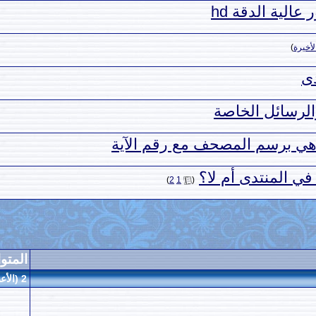
لية الدقة hd
لأخيرة
)
دى
والرسائل الخاصة
 هي برسم المصحف مع رقم الآية
ي المنتدى أم لا؟
‏
)
2
1
(
المتو
2 (الأعضاء 0 والزوار 2)