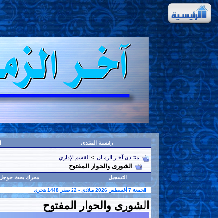
رئيسية المنتدى
ا
منتـدى آخـر الزمـان
>
القسم الإداري
الشورى والحوار المفتوح
التسجيل
محرك بحث جوجل
الجمعة 7 أغسطس 2026 ميلادى - 22 صفر 1448 هجرى
الشورى والحوار المفتوح