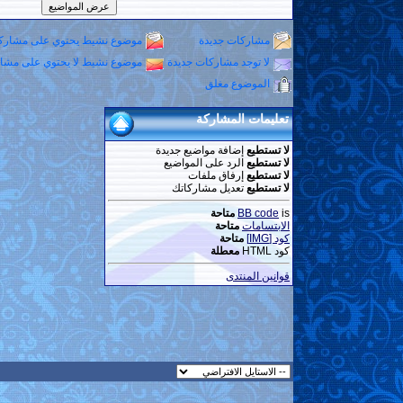
مشاركات جديدة
موضوع نشيط يحتوي على مشاركا
لا توجد مشاركات جديدة
موضوع نشيط لا يحتوي على مشار
الموضوع مغلق
تعليمات المشاركة
لا تستطيع
إضافة مواضيع جديدة
لا تستطيع
الرد على المواضيع
لا تستطيع
إرفاق ملفات
لا تستطيع
تعديل مشاركاتك
is
BB code
متاحة
الابتسامات
متاحة
كود [IMG]
متاحة
كود HTML
معطلة
قوانين المنتدى