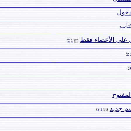
دخول
تاب
على الأعضاء فقط
‏
)
2
1
(
)
2
)
3
لمفتوح
م جديد
‏
)
2
1
(